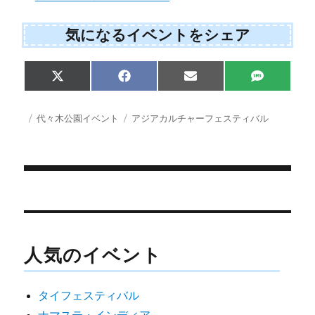
気になるイベントをシェア
Share
Share
Share
Share
X
F
E
S
on
on
on
on
(
a
m
M
T
c
a
S
w
e
i
投
カ
タ
代々木公園イベント
アジアカルチャーフェスティバル
i
b
l
稿
テ
グ
t
o
日:
ゴ
t
o
e
k
リ
r
ー
)
投
稿
ナ
人気のイベント
ビ
ゲ
タイフェスティバル
ー