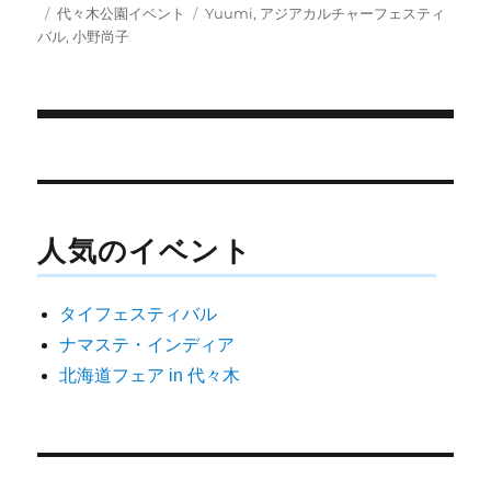
w
e
i
投
カ
タ
代々木公園イベント
Yuumi
,
アジアカルチャーフェスティ
i
b
l
稿
テ
グ
バル
,
小野尚子
t
o
日:
ゴ
t
o
e
k
リ
r
ー
)
投
稿
ナ
人気のイベント
ビ
ゲ
タイフェスティバル
ー
ナマステ・インディア
シ
北海道フェア in 代々木
ョ
ン