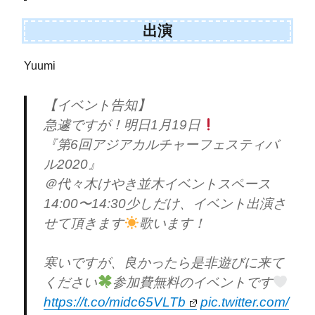
出演
Yuumi
【イベント告知】
急遽ですが！明日1月19日
『第6回アジアカルチャーフェスティバ
ル2020』
＠代々木けやき並木イベントスペース
14:00〜14:30少しだけ、イベント出演さ
せて頂きます
歌います！
寒いですが、良かったら是非遊びに来て
ください
参加費無料のイベントです
https://t.co/midc65VLTb
pic.twitter.com/