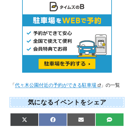
「
代々木公園付近の予約ができる駐車場
」の一覧
気になるイベントをシェア
Share
Share
Share
Share
X
F
E
S
on
on
on
on
(
a
m
M
T
c
a
S