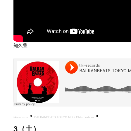
知久豊
tiki-records
·
BALKANBEATS TOKYO MIX / Chiku Yutaka
3（土）