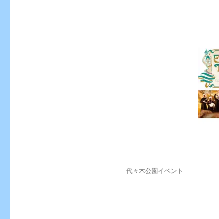
投
カ
代々木公園イベント
稿
テ
日:
ゴ
リ
ー