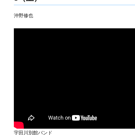
沖野修也
宇田川別館バンド