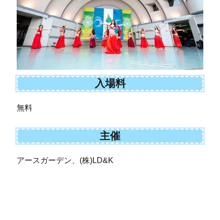
入場料
無料
主催
アースガーデン、(株)LD&K