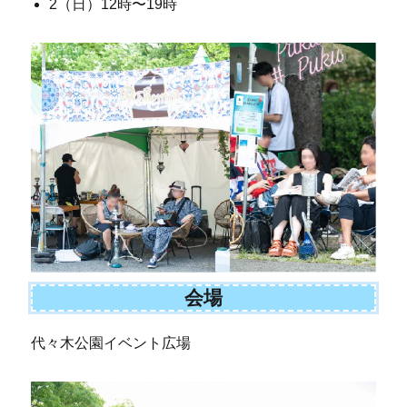
2（日）12時〜19時
会場
代々木公園イベント広場