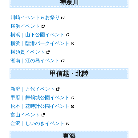
神奈川
川崎イベント＆お祭り
横浜イベント
横浜｜山下公園イベント
横浜｜臨港パークイベント
横須賀イベント
湘南｜江の島イベント
甲信越・北陸
新潟｜万代イベント
甲府｜舞鶴城公園イベント
松本｜花時計公園イベント
富山イベント
金沢｜しいのきイベント
東海