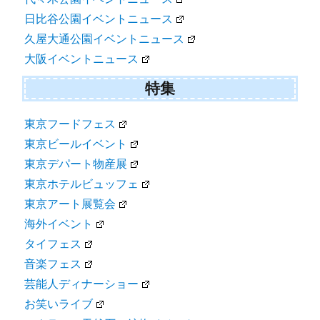
日比谷公園イベントニュース
久屋大通公園イベントニュース
大阪イベントニュース
特集
東京フードフェス
東京ビールイベント
東京デパート物産展
東京ホテルビュッフェ
東京アート展覧会
海外イベント
タイフェス
音楽フェス
芸能人ディナーショー
お笑いライブ