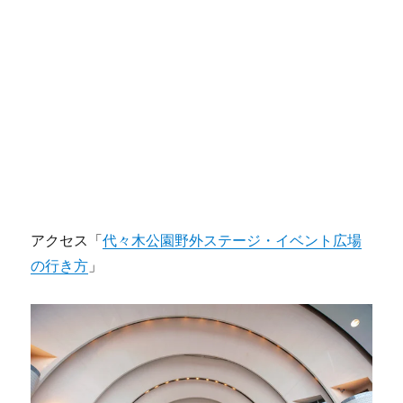
アクセス「
代々木公園野外ステージ・イベント広場
の行き方
」