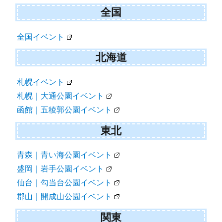
全国
全国イベント
北海道
札幌イベント
札幌｜大通公園イベント
函館｜五稜郭公園イベント
東北
青森｜青い海公園イベント
盛岡｜岩手公園イベント
仙台｜勾当台公園イベント
郡山｜開成山公園イベント
関東