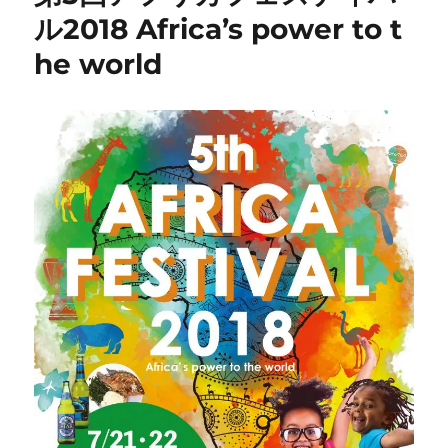
ル2018 Africa’s power to t
he world