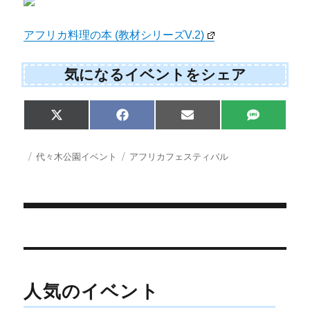
アフリカ料理の本 (教材シリーズV.2)
気になるイベントをシェア
Share
Share
Share
Share
X
F
E
S
on
on
on
on
(
a
m
M
T
c
a
S
w
e
i
投
カ
タ
代々木公園イベント
アフリカフェスティバル
i
b
l
稿
テ
グ
t
o
日:
ゴ
t
o
e
k
リ
r
ー
)
投
稿
ナ
人気のイベント
ビ