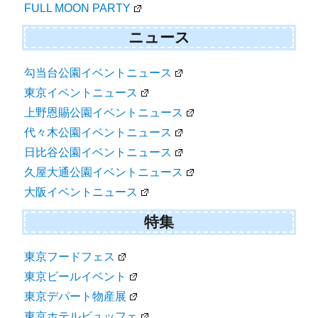
FULL MOON PARTY
ニュース
勾当台公園イベントニュース
東京イベントニュース
上野恩賜公園イベントニュース
代々木公園イベントニュース
日比谷公園イベントニュース
久屋大通公園イベントニュース
大阪イベントニュース
特集
東京フードフェス
東京ビールイベント
東京デパート物産展
東京ホテルビュッフェ