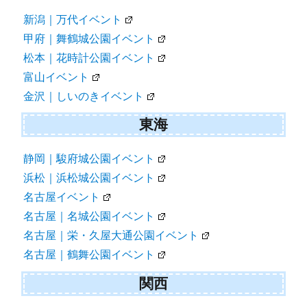
新潟｜万代イベント
甲府｜舞鶴城公園イベント
松本｜花時計公園イベント
富山イベント
金沢｜しいのきイベント
東海
静岡｜駿府城公園イベント
浜松｜浜松城公園イベント
名古屋イベント
名古屋｜名城公園イベント
名古屋｜栄・久屋大通公園イベント
名古屋｜鶴舞公園イベント
関西