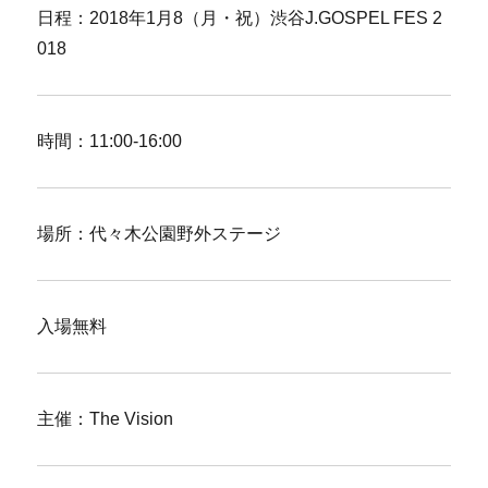
日程：2018年1月8（月・祝）渋谷J.GOSPEL FES 2
018
時間：11:00-16:00
場所：代々木公園野外ステージ
入場無料
主催：The Vision