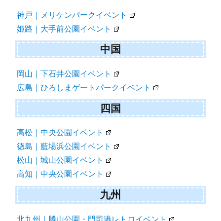
神戸｜メリケンパークイベント
姫路｜大手前公園イベント
中国
岡山｜下石井公園イベント
広島｜ひろしまゲートパークイベント
四国
高松｜中央公園イベント
徳島｜藍場浜公園イベント
松山｜城山公園イベント
高知｜中央公園イベント
九州
北九州｜勝山公園・門司港レトロイベント