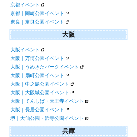
京都イベント
京都｜岡崎公園イベント
奈良｜奈良公園イベント
大阪
大阪イベント
大阪｜万博公園イベント
大阪｜うめきたパークイベント
大阪｜扇町公園イベント
大阪｜中之島公園イベント
大阪｜大阪城公園イベント
大阪｜てんしば・天王寺イベント
大阪｜長居公園イベント
堺｜大仙公園・浜寺公園イベント
兵庫