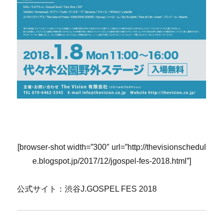
[browser-shot width=”300″ url=”http://thevisionschedul
e.blogspot.jp/2017/12/jgospel-fes-2018.html”]
公式サイト：渋谷J.GOSPEL FES 2018