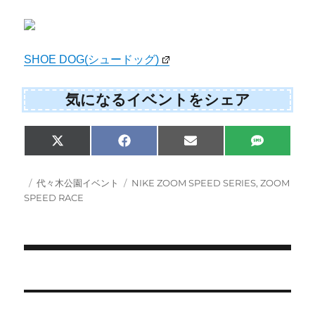
SHOE DOG(シュードッグ)
気になるイベントをシェア
Share
Share
Share
Share
X
F
E
S
on
on
on
on
(
a
m
M
T
c
a
S
w
e
i
投
カ
タ
代々木公園イベント
NIKE ZOOM SPEED SERIES
,
ZOOM
i
b
l
稿
テ
グ
SPEED RACE
t
o
日:
ゴ
t
o
e
k
リ
r
ー
)
投
稿