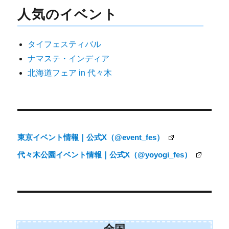
ナ
人気のイベント
ビ
ゲ
タイフェスティバル
ー
ナマステ・インディア
シ
北海道フェア in 代々木
ョ
ン
東京イベント情報｜公式X（@event_fes）
代々木公園イベント情報｜公式X（@yoyogi_fes）
全国