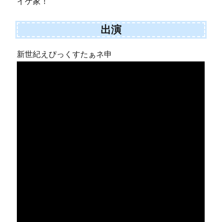
イケ家！
出演
新世紀えぴっくすたぁネ申