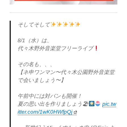
そしてそして
8/1（水）は、
代々木野外音楽堂フリーライブ
その名も、、、
【ネ申ワンマン〜代々木公園野外音楽堂
で会いましょう〜】
午前中には対バンも開催！
夏の思い出を作りましょう🏖
pic.tw
itter.com/1wK0HWfpQj