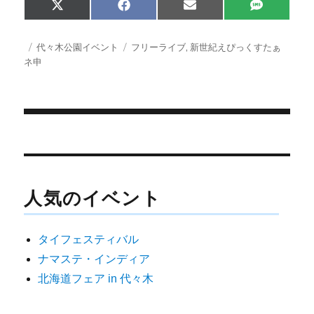
Share
Share
Share
Share
X
F
E
S
on
on
on
on
(
a
m
M
T
c
a
S
w
e
i
投
カ
タ
代々木公園イベント
フリーライブ
,
新世紀えぴっくすたぁ
i
b
l
稿
テ
グ
ネ申
t
o
日:
ゴ
t
o
e
k
リ
r
ー
)
投
稿
ナ
人気のイベント
ビ
ゲ
タイフェスティバル
ー
ナマステ・インディア
シ
北海道フェア in 代々木
ョ