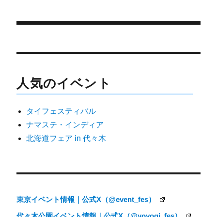
t
o
日:
ゴ
t
o
e
k
リ
r
ー
)
投
稿
ナ
人気のイベント
ビ
ゲ
タイフェスティバル
ー
ナマステ・インディア
シ
北海道フェア in 代々木
ョ
ン
東京イベント情報｜公式X（@event_fes）
代々木公園イベント情報｜公式X（@yoyogi_fes）