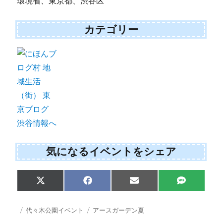
環境省、東京都、渋谷区
カテゴリー
気になるイベントをシェア
Share
Share
Share
Share
X
F
E
S
on
on
on
on
(
a
m
M
T
c
a
S
w
e
i
投
カ
タ
代々木公園イベント
アースガーデン夏
i
b
l
稿
テ
グ