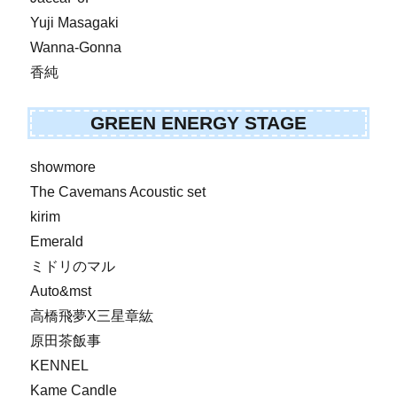
Yuji Masagaki
Wanna-Gonna
香純
GREEN ENERGY STAGE
showmore
The Cavemans Acoustic set
kirim
Emerald
ミドリのマル
Auto&mst
高橋飛夢X三星章紘
原田茶飯事
KENNEL
Kame Candle