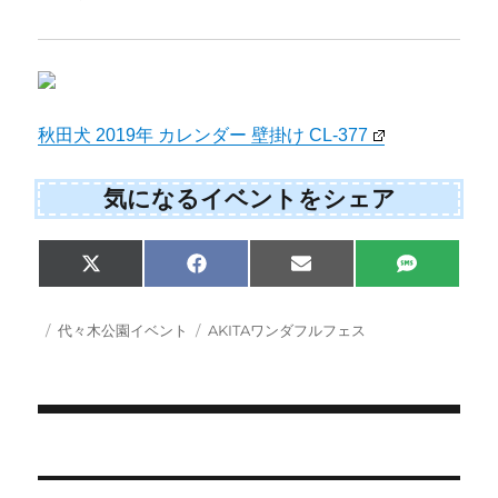
秋田犬 2019年 カレンダー 壁掛け CL-377
気になるイベントをシェア
Share
Share
Share
Share
X
F
E
S
on
on
on
on
(
a
m
M
T
c
a
S
w
e
i
投
カ
タ
代々木公園イベント
AKITAワンダフルフェス
i
b
l
稿
テ
グ
t
o
日:
ゴ
t
o
e
k
リ
r
ー
)
投
稿