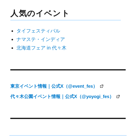
ナ
人気のイベント
ビ
ゲ
タイフェスティバル
ー
ナマステ・インディア
シ
北海道フェア in 代々木
ョ
ン
東京イベント情報｜公式X（@event_fes）
代々木公園イベント情報｜公式X（@yoyogi_fes）