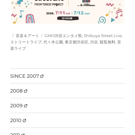
投
カ
タ
音楽＆アート
GMO渋谷エンタメ祭
,
Shibuya Street Live
,
稿
テ
グ
ストリートライブ
,
代々木公園
,
東京都渋谷区
,
渋谷
,
観覧無料
,
音
日:
ゴ
楽ライブ
リ
ー
SINCE 2007
2008
2009
2010