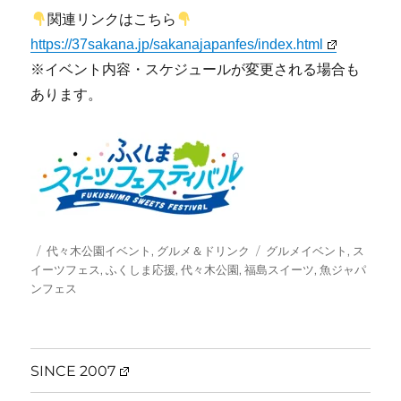
関連リンクはこちら
https://37sakana.jp/sakanajapanfes/index.html
※イベント内容・スケジュールが変更される場合も
あります。
投
カ
タ
代々木公園イベント
,
グルメ＆ドリンク
グルメイベント
,
ス
稿
テ
グ
イーツフェス
,
ふくしま応援
,
代々木公園
,
福島スイーツ
,
魚ジャパ
日:
ゴ
ンフェス
リ
ー
SINCE 2007