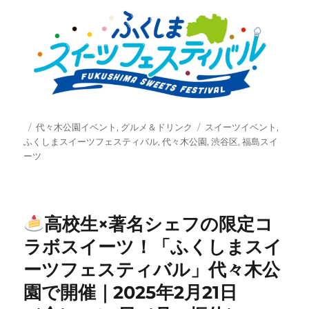
投
カ
タ
代々木公園イベント
,
グルメ＆ドリンク
スイーツイベント
,
稿
テ
グ
ふくしまスイーツフェスティバル
,
代々木公園
,
渋谷区
,
福島スイ
日:
ゴ
ーツ
リ
ー
高校生×著名シェフの限定コ
ラボスイーツ！「ふくしまスイ
ーツフェスティバル」代々木公
園で開催｜2025年2月21日