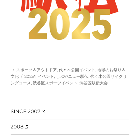
投
カ
スポーツ＆アウトドア
,
代々木公園イベント
,
地域のお祭り＆
稿
テ
タ
文化
2025年イベント
,
しぶやニュー駅伝
,
代々木公園サイクリ
日:
ゴ
グ
ングコース
,
渋谷区スポーツイベント
,
渋谷区駅伝大会
リ
ー
SINCE 2007
2008