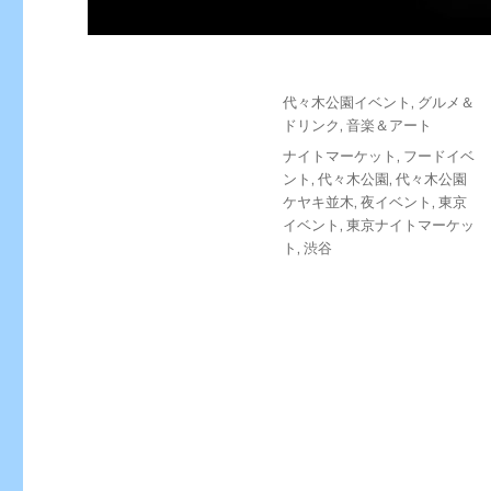
投
カ
代々木公園イベント
,
グルメ＆
稿
テ
ドリンク
,
音楽＆アート
日:
ゴ
タ
ナイトマーケット
,
フードイベ
リ
グ
ント
,
代々木公園
,
代々木公園
ー
ケヤキ並木
,
夜イベント
,
東京
イベント
,
東京ナイトマーケッ
ト
,
渋谷