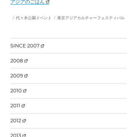
アジアのごはん
投
カ
タ
代々木公園イベント
東京アジアカルチャーフェスティバル
稿
テ
グ
日:
ゴ
リ
ー
SINCE 2007
2008
2009
2010
2011
2012
2013