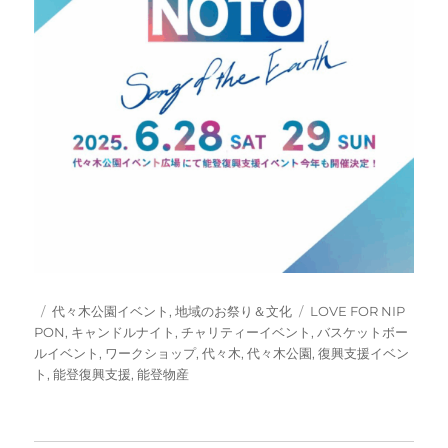
投
カ
タ
代々木公園イベント
,
地域のお祭り＆文化
LOVE FOR NIP
稿
テ
グ
PON
,
キャンドルナイト
,
チャリティーイベント
,
バスケットボー
日:
ゴ
ルイベント
,
ワークショップ
,
代々木
,
代々木公園
,
復興支援イベン
リ
ト
,
能登復興支援
,
能登物産
ー