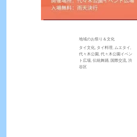
投
カ
地域のお祭り＆文化
稿
テ
タ
タイ文化
,
タイ料理
,
ムエタイ
,
日:
ゴ
グ
代々木公園
,
代々木公園イベン
リ
ト広場
,
伝統舞踊
,
国際交流
,
渋
ー
谷区