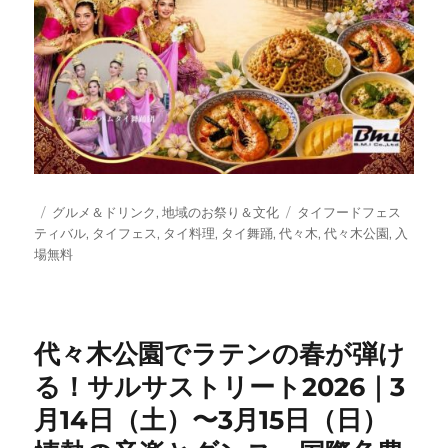
投
カ
タ
グルメ＆ドリンク
,
地域のお祭り＆文化
タイフードフェス
稿
テ
グ
ティバル
,
タイフェス
,
タイ料理
,
タイ舞踊
,
代々木
,
代々木公園
,
入
日:
ゴ
場無料
リ
ー
代々木公園でラテンの春が弾け
る！サルサストリート2026｜3
月14日（土）〜3月15日（日）