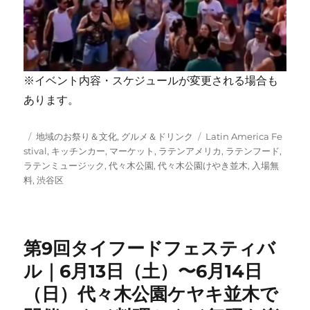
※イベント内容・スケジュールが変更される場合も
あります。
投
カ
タ
地域のお祭り＆文化
,
グルメ＆ドリンク
Latin America Fe
稿
テ
グ
stival
,
キッチンカー
,
マーケット
,
ラテンアメリカ
,
ラテンフード
,
日:
ゴ
ラテンミュージック
,
代々木公園
,
代々木公園けやき並木
,
入場無
リ
料
,
渋谷区
ー
第9回タイフードフェスティバ
ル｜6月13日（土）〜6月14日
（日）代々木公園ケヤキ並木で