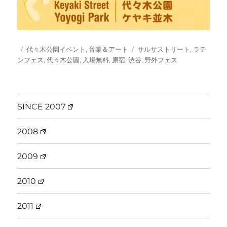
投
カ
タ
代々木公園イベント
,
音楽＆アート
サルサストリート
,
ラテ
稿
テ
グ
ンフェス
,
代々木公園
,
入場無料
,
原宿
,
渋谷
,
野外フェス
日:
ゴ
リ
ー
SINCE 2007
2008
2009
2010
2011