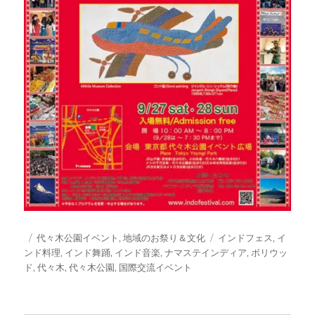
投
カ
タ
代々木公園イベント
,
地域のお祭り＆文化
インドフェス
,
イ
稿
テ
グ
ンド料理
,
インド舞踊
,
インド音楽
,
ナマステインディア
,
ボリウッ
日:
ゴ
ド
,
代々木
,
代々木公園
,
国際交流イベント
リ
ー