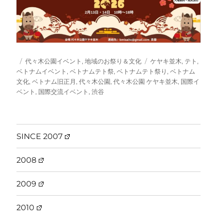
投
カ
タ
代々木公園イベント
,
地域のお祭り＆文化
ケヤキ並木
,
テト
,
稿
テ
グ
ベトナムイベント
,
ベトナムテト祭
,
ベトナムテト祭り
,
ベトナム
日:
ゴ
文化
,
ベトナム旧正月
,
代々木公園
,
代々木公園 ケヤキ並木
,
国際イ
リ
ベント
,
国際交流イベント
,
渋谷
ー
SINCE 2007
2008
2009
2010