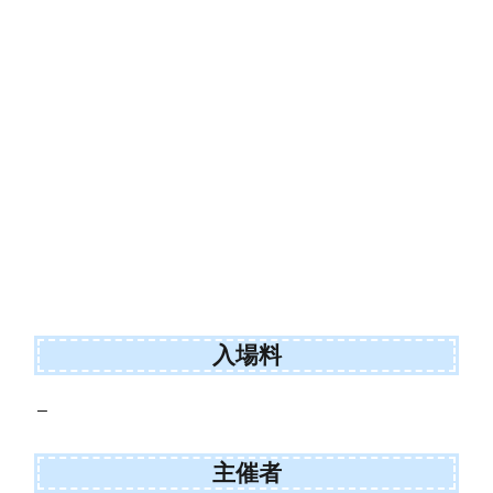
入場料
–
主催者