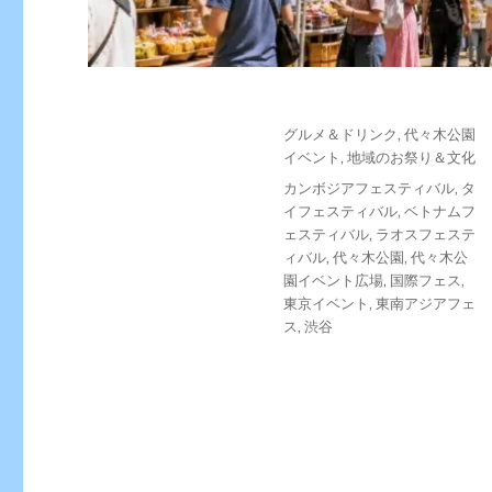
投
カ
グルメ＆ドリンク
,
代々木公園
稿
テ
イベント
,
地域のお祭り＆文化
日:
ゴ
タ
カンボジアフェスティバル
,
タ
リ
グ
イフェスティバル
,
ベトナムフ
ー
ェスティバル
,
ラオスフェステ
ィバル
,
代々木公園
,
代々木公
園イベント広場
,
国際フェス
,
東京イベント
,
東南アジアフェ
ス
,
渋谷