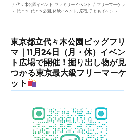
投
カ
タ
代々木公園イベント
,
ファミリーイベント
フリーマーケッ
稿
テ
グ
ト
,
代々木
,
代々木公園
,
体験イベント
,
原宿
,
子どもイベント
日:
ゴ
リ
ー
東京都立代々木公園ビッグフリ
マ｜11月24日（月・休）イベン
ト広場で開催！掘り出し物が見
つかる東京最大級フリーマーケ
ット