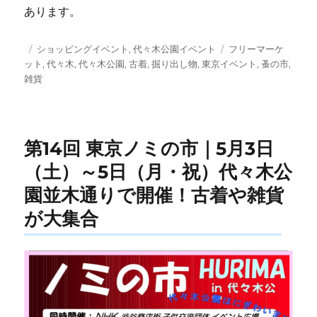
あります。
投
カ
タ
ショッピングイベント
,
代々木公園イベント
フリーマーケ
稿
テ
グ
ット
,
代々木
,
代々木公園
,
古着
,
掘り出し物
,
東京イベント
,
蚤の市
,
日:
ゴ
雑貨
リ
ー
第14回 東京ノミの市｜5月3日
（土）～5日（月・祝）代々木公
園並木通りで開催！古着や雑貨
が大集合