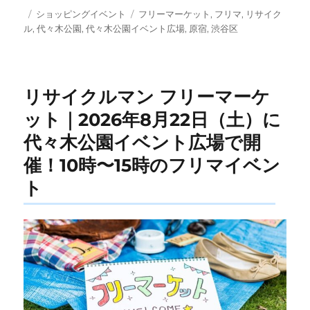
投
カ
タ
ショッピングイベント
フリーマーケット
,
フリマ
,
リサイク
稿
テ
グ
ル
,
代々木公園
,
代々木公園イベント広場
,
原宿
,
渋谷区
日:
ゴ
リ
ー
リサイクルマン フリーマーケ
ット｜2026年8月22日（土）に
代々木公園イベント広場で開
催！10時〜15時のフリマイベン
ト