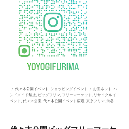
投
カ
タ
代々木公園イベント
,
ショッピングイベント
お宝ネット
,
ハ
稿
テ
グ
ンドメイド禁止
,
ビッグフリマ
,
フリーマーケット
,
リサイクルイ
日:
ゴ
ベント
,
代々木公園
,
代々木公園イベント広場
,
東京フリマ
,
渋谷
リ
ー