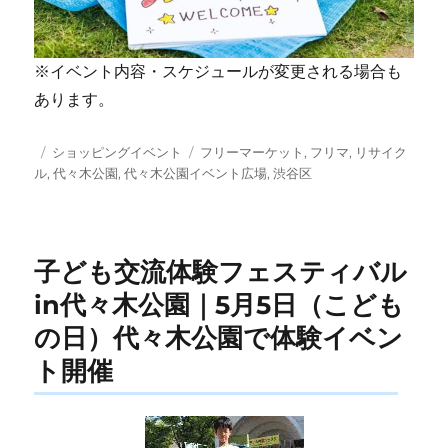
※イベント内容・スケジュールが変更される場合も
あります。
投
カ
タ
ショッピングイベント
フリーマーケット
,
フリマ
,
リサイク
稿
テ
グ
ル
,
代々木公園
,
代々木公園イベント広場
,
渋谷区
日:
ゴ
リ
ー
子ども交流体験フェスティバル
in代々木公園｜5月5日（こども
の日）代々木公園で体験イベン
ト開催