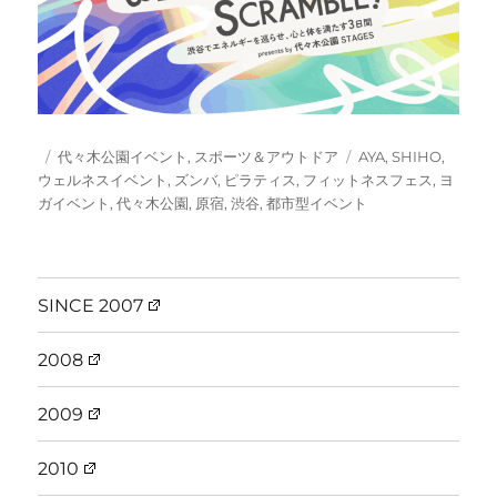
投
カ
タ
代々木公園イベント
,
スポーツ＆アウトドア
AYA
,
SHIHO
,
稿
テ
グ
ウェルネスイベント
,
ズンバ
,
ピラティス
,
フィットネスフェス
,
ヨ
日:
ゴ
ガイベント
,
代々木公園
,
原宿
,
渋谷
,
都市型イベント
リ
ー
SINCE 2007
2008
2009
2010