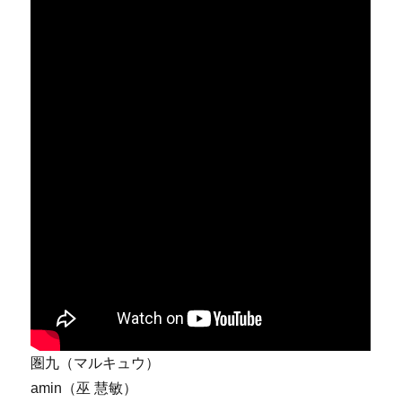
圏九（マルキュウ）
amin（巫 慧敏）