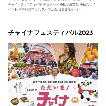
稿
テ
グ
チャイナフェスティバル
,
中国グルメ
,
中国伝統芸能
,
中国文化イ
日:
ゴ
ベント
,
中華料理フェス
,
代々木公園
,
国際交流イベント
リ
ー
チャイナフェスティバル2023