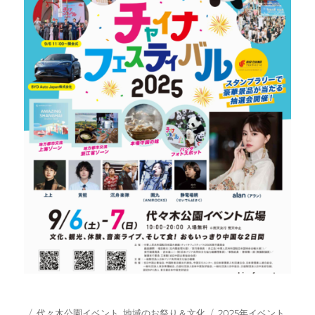
投
カ
タ
代々木公園イベント
,
地域のお祭り＆文化
2025年イベント
,