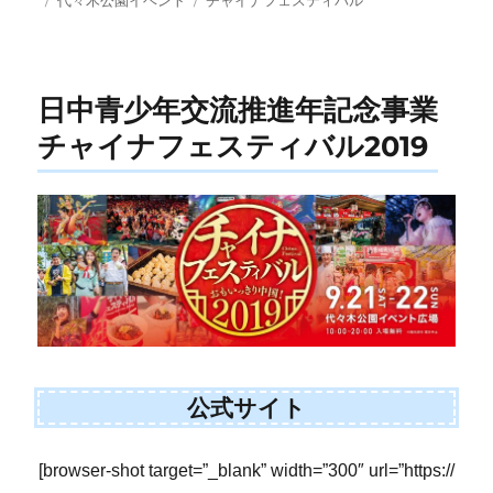
代々木公園イベント
チャイナフェスティバル
稿
テ
グ
日:
ゴ
リ
ー
日中青少年交流推進年記念事業
チャイナフェスティバル2019
公式サイト
[browser-shot target=”_blank” width=”300″ url=”https://