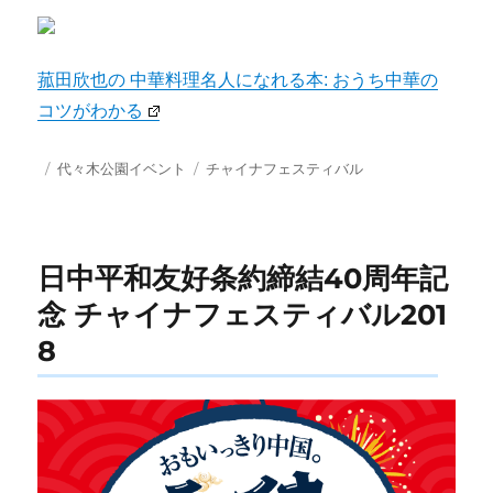
菰田欣也の 中華料理名人になれる本: おうち中華の
コツがわかる
投
カ
タ
代々木公園イベント
チャイナフェスティバル
稿
テ
グ
日:
ゴ
リ
ー
日中平和友好条約締結40周年記
念 チャイナフェスティバル201
8