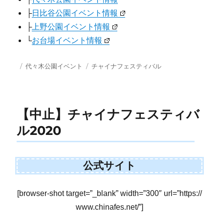
├
日比谷公園イベント情報
├
上野公園イベント情報
└
お台場イベント情報
投
カ
タ
代々木公園イベント
チャイナフェスティバル
稿
テ
グ
日:
ゴ
リ
ー
【中止】チャイナフェスティバ
ル2020
公式サイト
[browser-shot target=”_blank” width=”300″ url=”https://
www.chinafes.net/”]