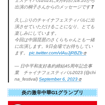
ェスティバル2023に9月9日の18:10から
出演の桐子さんからのメッセージです❣
久しぶりのチャイナフェスティバルに出
演させていただけることになり、とても
楽しみにしています。
今回は中国琵琶のさくらちゃんとも一緒
に出演します。9日会場でお待ちしてい
ます。
pic.twitter.com/vlAuJjRBZb
— 日中平和友好条約締結45周年記念事
業 チャイナフェスティバル2023 (@chi
na_festival)
September 6, 2023
炎の激辛中華G1グランプリ