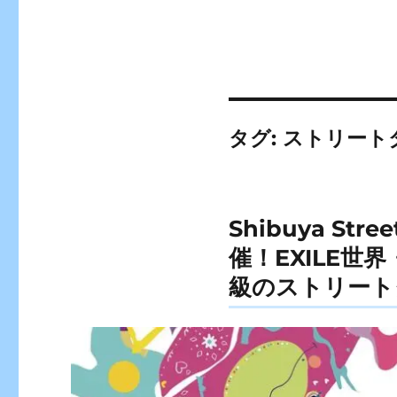
タグ:
ストリート
Shibuya St
催！EXILE世
級のストリート