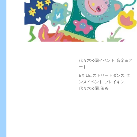
投
カ
代々木公園イベント
,
音楽＆ア
稿
テ
ート
日:
ゴ
タ
EXILE
,
ストリートダンス
,
ダ
リ
グ
ンスイベント
,
ブレイキン
,
ー
代々木公園
,
渋谷