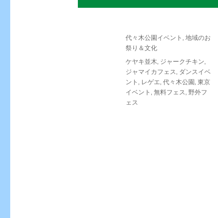
投
カ
代々木公園イベント
,
地域のお
稿
テ
祭り＆文化
日:
ゴ
タ
ケヤキ並木
,
ジャークチキン
,
リ
グ
ジャマイカフェス
,
ダンスイベ
ー
ント
,
レゲエ
,
代々木公園
,
東京
イベント
,
無料フェス
,
野外フ
ェス