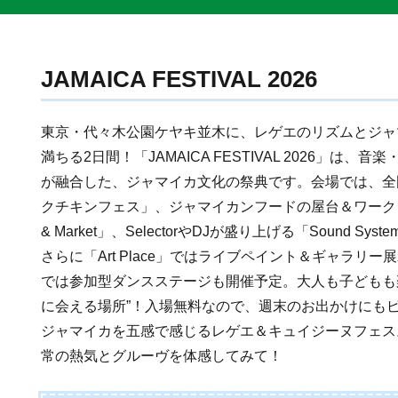
JAMAICA FESTIVAL 2026
東京・代々木公園ケヤキ並木に、レゲエのリズムとジャ
満ちる2日間！「JAMAICA FESTIVAL 2026」は
が融合した、ジャマイカ文化の祭典です。会場では、全
クチキンフェス」、ジャマイカンフードの屋台＆ワークシ
& Market」、SelectorやDJが盛り上げる「Sound S
さらに「Art Place」ではライブペイント＆ギャラリー展示、「
では参加型ダンスステージも開催予定。大人も子どもも
に会える場所”！入場無料なので、週末のお出かけにも
ジャマイカを五感で感じるレゲエ＆キュイジーヌフェス
常の熱気とグルーヴを体感してみて！