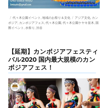
投
カ
タ
代々木公園イベント
,
地域のお祭り＆文化
アジア文化
,
カン
稿
テ
グ
ボジア
,
カンボジアフェス
,
代々木公園
,
代々木公園ケヤキ並木
,
国
日:
ゴ
際イベント
,
水祭り
,
渋谷
リ
ー
【延期】カンボジアフェスティ
バル2020 国内最大規模のカン
ボジアフェス！