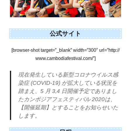
公式サイト
[browser-shot target=”_blank” width=”300″ url=”http://
www.cambodiafestival.com/”]
現在発生している新型コロナウイルス感
染症 (COVID-19) が拡大している状況を
踏まえ、5 月 3,4 日開催予定でありまし
たカンボジアフェスティバル 2020は、
【開催延期】とすることをお知らせいた
します。