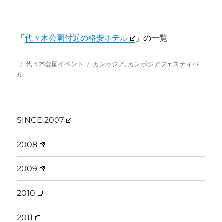
「
代々木公園付近の格安ホテル
」の一覧
投
カ
タ
代々木公園イベント
カンボジア
,
カンボジアフェスティバ
稿
テ
グ
ル
日:
ゴ
リ
ー
SINCE 2007
2008
2009
2010
2011