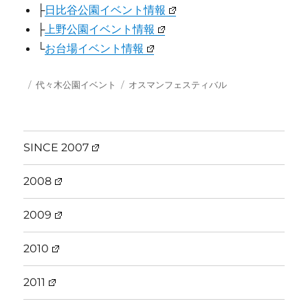
├
日比谷公園イベント情報
├
上野公園イベント情報
└
お台場イベント情報
投
カ
タ
代々木公園イベント
オスマンフェスティバル
稿
テ
グ
日:
ゴ
リ
ー
SINCE 2007
2008
2009
2010
2011