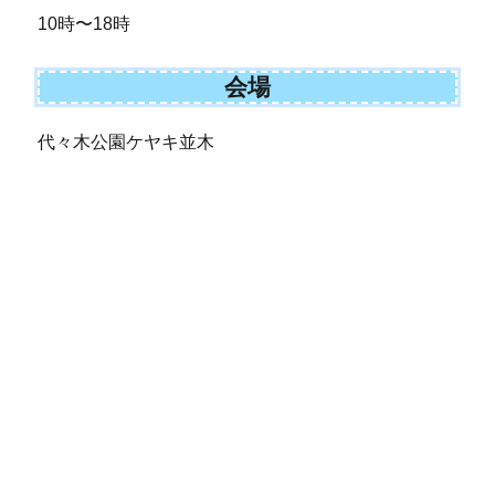
10時〜18時
会場
代々木公園ケヤキ並木