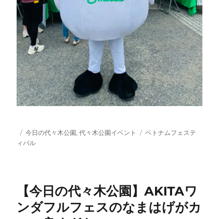
投
カ
タ
今日の代々木公園
,
代々木公園イベント
ベトナムフェステ
稿
テ
グ
ィバル
日:
ゴ
リ
ー
【今日の代々木公園】AKITAワ
ンダフルフェスのなまはげがカ