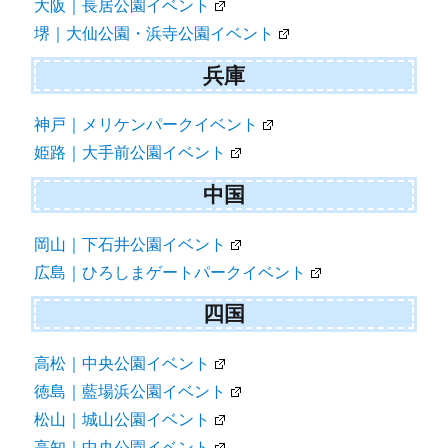
大阪｜長居公園イベント
堺｜大仙公園・浜寺公園イベント
兵庫
神戸｜メリケンパークイベント
姫路｜大手前公園イベント
中国
岡山｜下石井公園イベント
広島｜ひろしまゲートパークイベント
四国
高松｜中央公園イベント
徳島｜藍場浜公園イベント
松山｜城山公園イベント
高知｜中央公園イベント