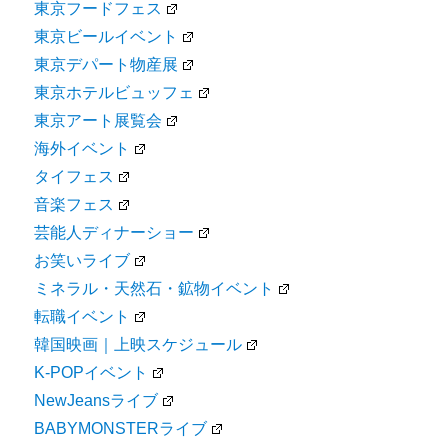
東京フードフェス
東京ビールイベント
東京デパート物産展
東京ホテルビュッフェ
東京アート展覧会
海外イベント
タイフェス
音楽フェス
芸能人ディナーショー
お笑いライブ
ミネラル・天然石・鉱物イベント
転職イベント
韓国映画｜上映スケジュール
K-POPイベント
NewJeansライブ
BABYMONSTERライブ