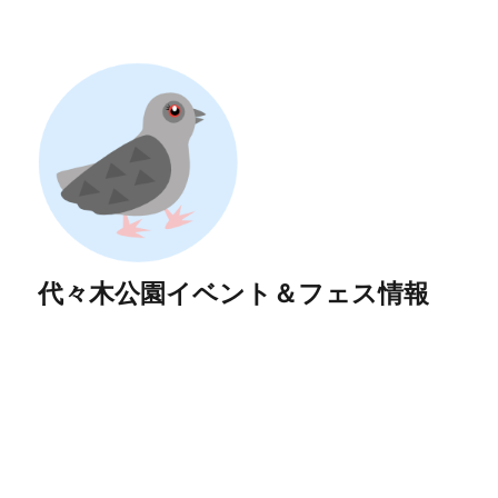
代々木公園イベント＆フェス情報