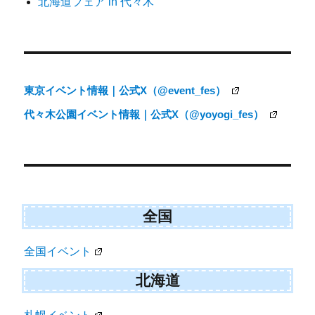
北海道フェア in 代々木
ョ
ン
東京イベント情報｜公式X（@event_fes）
代々木公園イベント情報｜公式X（@yoyogi_fes）
全国
全国イベント
北海道