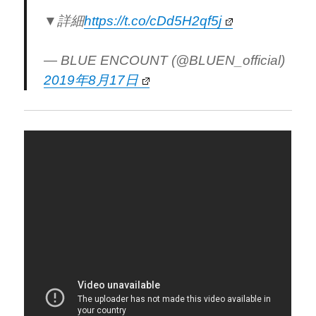
▼詳細
https://t.co/cDd5H2qf5j
— BLUE ENCOUNT (@BLUEN_official)
2019年8月17日