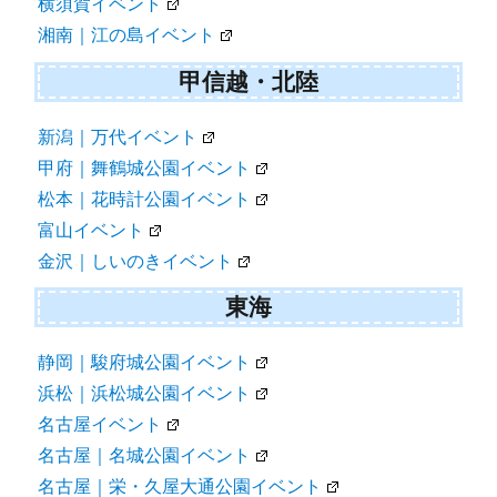
横須賀イベント
湘南｜江の島イベント
甲信越・北陸
新潟｜万代イベント
甲府｜舞鶴城公園イベント
松本｜花時計公園イベント
富山イベント
金沢｜しいのきイベント
東海
静岡｜駿府城公園イベント
浜松｜浜松城公園イベント
名古屋イベント
名古屋｜名城公園イベント
名古屋｜栄・久屋大通公園イベント