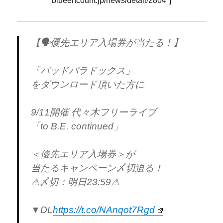
blueencount.jp/news/detail/2804″]
【🗣優先エリア入場券が当たる！】
「バッドパラドックス」
をダウンロード頂いた方に
9/11開催 代々木フリーライブ
「to B.E. continued」
＜優先エリア入場券＞が
当たるキャンペーン〆切迫る！
⚠〆切：明日23:59⚠
▼DL
https://t.co/NAnqot7Rgd