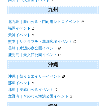
九州
北九州｜勝山公園・門司港レトロイベント
福岡イベント
天神イベント
熊本｜サクラマチ・花畑広場イベント
長崎｜水辺の森公園イベント
鹿児島｜天文館公園イベント
沖縄
沖縄｜祭り＆エイサーイベント
那覇イベント
那覇｜奥武山公園イベント
宜野湾｜ぎのわん海浜公園イベント