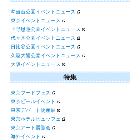
勾当台公園イベントニュース
東京イベントニュース
上野恩賜公園イベントニュース
代々木公園イベントニュース
日比谷公園イベントニュース
久屋大通公園イベントニュース
大阪イベントニュース
特集
東京フードフェス
東京ビールイベント
東京デパート物産展
東京ホテルビュッフェ
東京アート展覧会
海外イベント