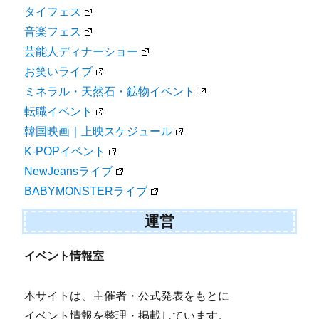
タイフェス
音楽フェス
芸能人ディナーショー
お笑いライブ
ミネラル・天然石・鉱物イベント
転職イベント
韓国映画｜上映スケジュール
K-POPイベント
NewJeansライブ
BABYMONSTERライブ
運営
イベント情報室
本サイトは、主催者・公式発表をもとに
イベント情報を整理・掲載しています。