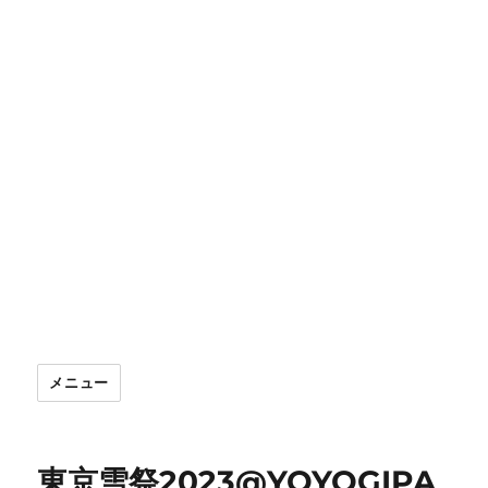
メニュー
東京雪祭2023@YOYOGIPA