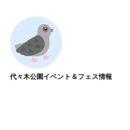
代々木公園イベント＆フェス情報