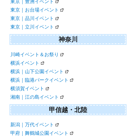
東京｜豊洲イベント
東京｜お台場イベント
東京｜品川イベント
東京｜立川イベント
神奈川
川崎イベント＆お祭り
横浜イベント
横浜｜山下公園イベント
横浜｜臨港パークイベント
横須賀イベント
湘南｜江の島イベント
甲信越・北陸
新潟｜万代イベント
甲府｜舞鶴城公園イベント