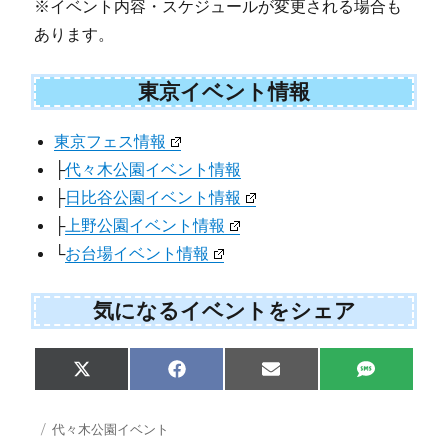
※イベント内容・スケジュールが変更される場合も
あります。
東京イベント情報
東京フェス情報
├
代々木公園イベント情報
├
日比谷公園イベント情報
├
上野公園イベント情報
└
お台場イベント情報
気になるイベントをシェア
Share
Share
Share
Share
X
F
E
S
on
on
on
on
(
a
m
M
T
c
a
S
w
e
i
投
カ
代々木公園イベント
i
b
l