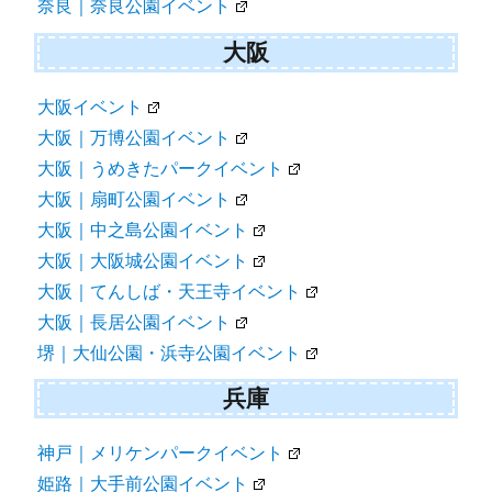
奈良｜奈良公園イベント
大阪
大阪イベント
大阪｜万博公園イベント
大阪｜うめきたパークイベント
大阪｜扇町公園イベント
大阪｜中之島公園イベント
大阪｜大阪城公園イベント
大阪｜てんしば・天王寺イベント
大阪｜長居公園イベント
堺｜大仙公園・浜寺公園イベント
兵庫
神戸｜メリケンパークイベント
姫路｜大手前公園イベント