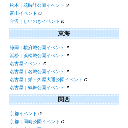
松本｜花時計公園イベント
富山イベント
金沢｜しいのきイベント
東海
静岡｜駿府城公園イベント
浜松｜浜松城公園イベント
名古屋イベント
名古屋｜名城公園イベント
名古屋｜栄・久屋大通公園イベント
名古屋｜鶴舞公園イベント
関西
京都イベント
京都｜岡崎公園イベント