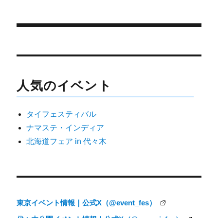
稿
テ
t
o
日:
ゴ
t
o
e
k
リ
r
ー
)
投
稿
ナ
人気のイベント
ビ
ゲ
タイフェスティバル
ー
ナマステ・インディア
シ
北海道フェア in 代々木
ョ
ン
東京イベント情報｜公式X（@event_fes）