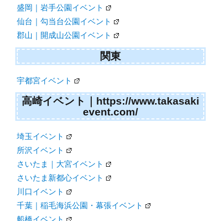
盛岡｜岩手公園イベント
仙台｜勾当台公園イベント
郡山｜開成山公園イベント
関東
宇都宮イベント
高崎イベント｜https://www.takasaki
event.com/
埼玉イベント
所沢イベント
さいたま｜大宮イベント
さいたま新都心イベント
川口イベント
千葉｜稲毛海浜公園・幕張イベント
船橋イベント