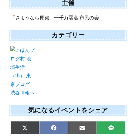
主催
「さようなら原発」一千万署名 市民の会
カテゴリー
気になるイベントをシェア
Share
Share
Share
Share
X
F
E
S
on
on
on
on
(
a
m
M