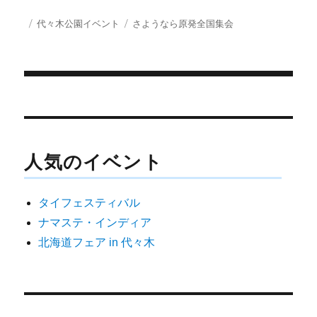
T
c
a
S
w
e
i
投
カ
タ
代々木公園イベント
さようなら原発全国集会
i
b
l
稿
テ
グ
t
o
日:
ゴ
t
o
e
k
リ
r
ー
)
投
稿
ナ
人気のイベント
ビ
ゲ
タイフェスティバル
ー
ナマステ・インディア
シ
北海道フェア in 代々木
ョ
ン