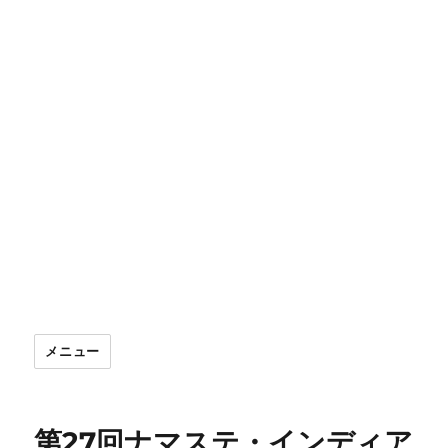
メニュー
第27回ナマステ・インディア