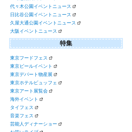
代々木公園イベントニュース
日比谷公園イベントニュース
久屋大通公園イベントニュース
大阪イベントニュース
特集
東京フードフェス
東京ビールイベント
東京デパート物産展
東京ホテルビュッフェ
東京アート展覧会
海外イベント
タイフェス
音楽フェス
芸能人ディナーショー