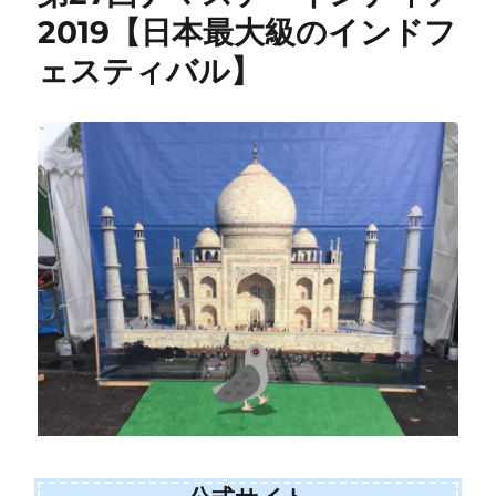
2019【日本最大級のインドフ
ェスティバル】