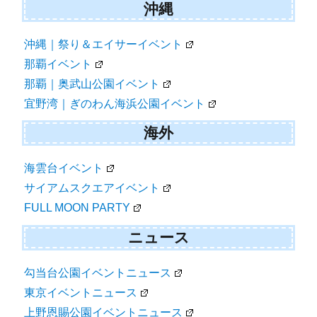
沖縄
沖縄｜祭り＆エイサーイベント
那覇イベント
那覇｜奥武山公園イベント
宜野湾｜ぎのわん海浜公園イベント
海外
海雲台イベント
サイアムスクエアイベント
FULL MOON PARTY
ニュース
勾当台公園イベントニュース
東京イベントニュース
上野恩賜公園イベントニュース