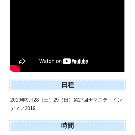
日程
2019年9月28（土）29（日）第27回ナマステ・イン
ディア2019
時間