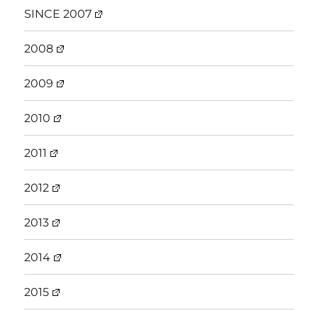
SINCE 2007
2008
2009
2010
2011
2012
2013
2014
2015