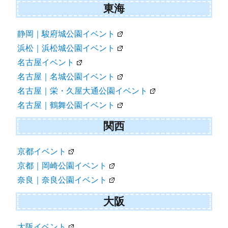
東海
静岡｜駿府城公園イベント
浜松｜浜松城公園イベント
名古屋イベント
名古屋｜名城公園イベント
名古屋｜栄・久屋大通公園イベント
名古屋｜鶴舞公園イベント
関西
京都イベント
京都｜岡崎公園イベント
奈良｜奈良公園イベント
大阪
大阪イベント