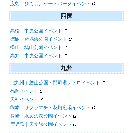
広島｜ひろしまゲートパークイベント
四国
高松｜中央公園イベント
徳島｜藍場浜公園イベント
松山｜城山公園イベント
高知｜中央公園イベント
九州
北九州｜勝山公園・門司港レトロイベント
福岡イベント
天神イベント
熊本｜サクラマチ・花畑広場イベント
長崎｜水辺の森公園イベント
鹿児島｜天文館公園イベント