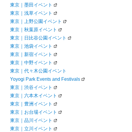
東京｜墨田イベント
東京｜浅草イベント
東京｜上野公園イベント
東京｜秋葉原イベント
東京｜日比谷公園イベント
東京｜池袋イベント
東京｜新宿イベント
東京｜中野イベント
東京｜代々木公園イベント
Yoyogi Park Events and Festivals
東京｜渋谷イベント
東京｜六本木イベント
東京｜豊洲イベント
東京｜お台場イベント
東京｜品川イベント
東京｜立川イベント