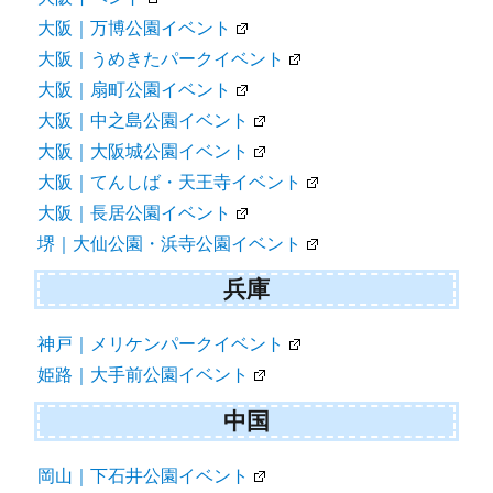
大阪｜万博公園イベント
大阪｜うめきたパークイベント
大阪｜扇町公園イベント
大阪｜中之島公園イベント
大阪｜大阪城公園イベント
大阪｜てんしば・天王寺イベント
大阪｜長居公園イベント
堺｜大仙公園・浜寺公園イベント
兵庫
神戸｜メリケンパークイベント
姫路｜大手前公園イベント
中国
岡山｜下石井公園イベント