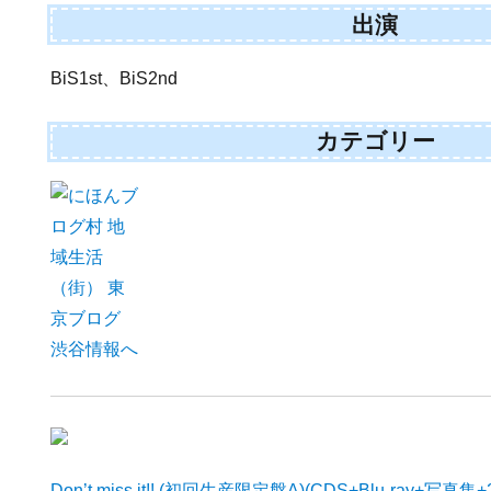
出演
BiS1st、BiS2nd
カテゴリー
Don’t miss it!! (初回生産限定盤A)(CDS+Blu-ray+写真集+