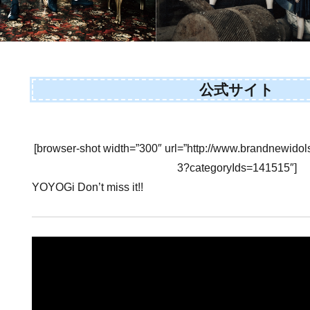
公式サイト
[browser-shot width=”300″ url=”http://www.brandnewidol
3?categoryIds=141515″]
YOYOGi Don’t miss it!!