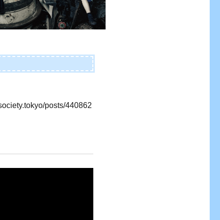
society.tokyo/posts/440862