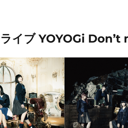
イブ YOYOGi Don’t mis