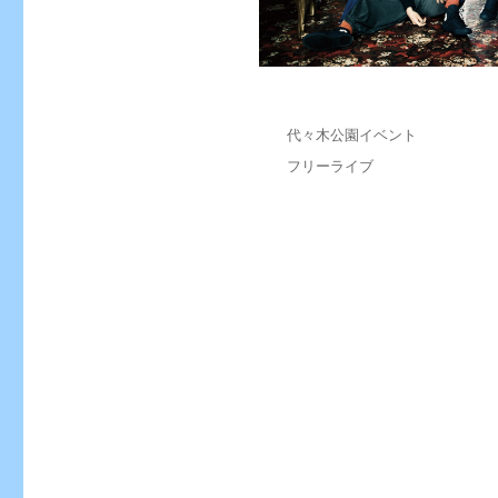
投
カ
代々木公園イベント
稿
テ
タ
フリーライブ
日:
ゴ
グ
リ
ー