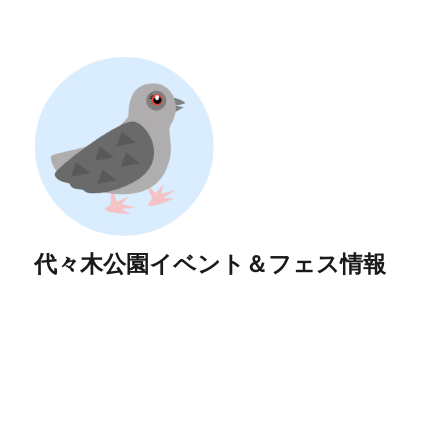
代々木公園イベント＆フェス情報