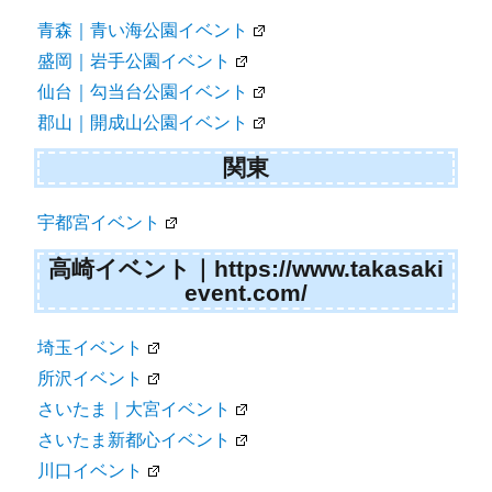
青森｜青い海公園イベント
盛岡｜岩手公園イベント
仙台｜勾当台公園イベント
郡山｜開成山公園イベント
関東
宇都宮イベント
高崎イベント｜https://www.takasaki
event.com/
埼玉イベント
所沢イベント
さいたま｜大宮イベント
さいたま新都心イベント
川口イベント