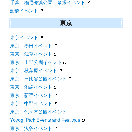
千葉｜稲毛海浜公園・幕張イベント
船橋イベント
東京
東京イベント
東京｜墨田イベント
東京｜浅草イベント
東京｜上野公園イベント
東京｜秋葉原イベント
東京｜日比谷公園イベント
東京｜池袋イベント
東京｜新宿イベント
東京｜中野イベント
東京｜代々木公園イベント
Yoyogi Park Events and Festivals
東京｜渋谷イベント