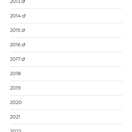
2013
2014
2015
2016
2017
2018
2019
2020
2021
2022