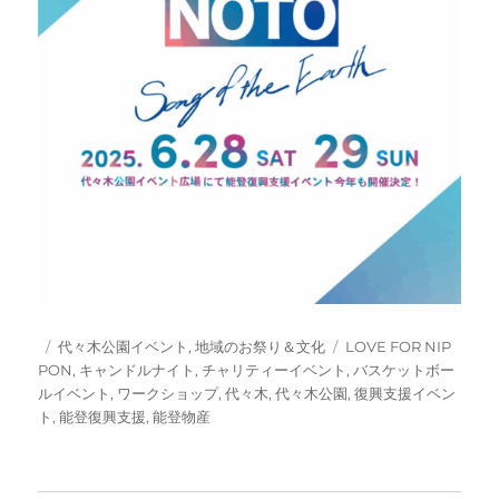
投
カ
タ
代々木公園イベント
,
地域のお祭り＆文化
LOVE FOR NIP
稿
テ
グ
PON
,
キャンドルナイト
,
チャリティーイベント
,
バスケットボー
日:
ゴ
ルイベント
,
ワークショップ
,
代々木
,
代々木公園
,
復興支援イベン
リ
ト
,
能登復興支援
,
能登物産
ー