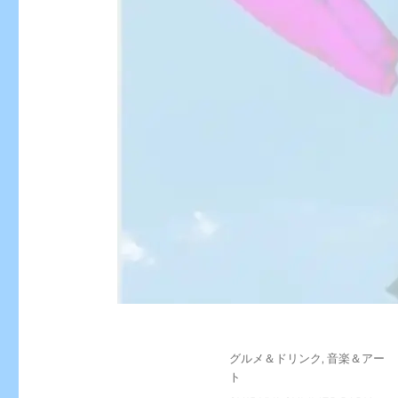
投
カ
グルメ＆ドリンク
,
音楽＆アー
稿
テ
ト
日:
ゴ