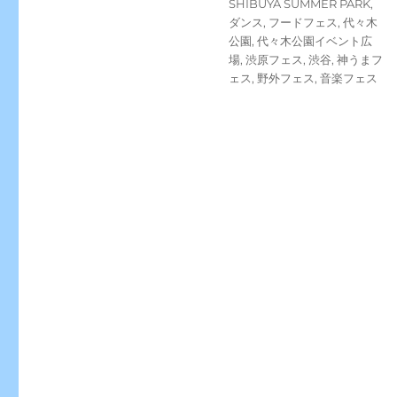
タ
SHIBUYA SUMMER PARK
,
リ
グ
ダンス
,
フードフェス
,
代々木
ー
公園
,
代々木公園イベント広
場
,
渋原フェス
,
渋谷
,
神うまフ
ェス
,
野外フェス
,
音楽フェス