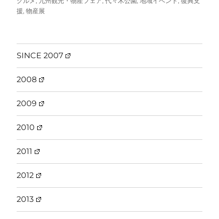
グルメ
,
九州観光・物産フェア
,
代々木公園
,
地域イベント
,
復興支
日:
ゴ
援
,
物産展
リ
ー
SINCE 2007
2008
2009
2010
2011
2012
2013