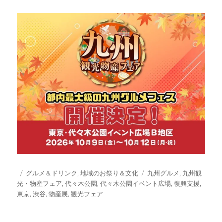
投
カ
タ
グルメ＆ドリンク
,
地域のお祭り＆文化
九州グルメ
,
九州観
稿
テ
グ
光・物産フェア
,
代々木公園
,
代々木公園イベント広場
,
復興支援
,
日:
ゴ
東京
,
渋谷
,
物産展
,
観光フェア
リ
ー