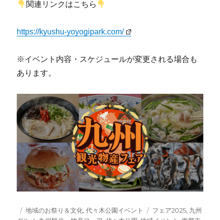
関連リンクはこちら
https://kyushu-yoyogipark.com/
※イベント内容・スケジュールが変更される場合も
あります。
投
カ
タ
地域のお祭り＆文化
,
代々木公園イベント
フェア2025
,
九州
稿
テ
グ