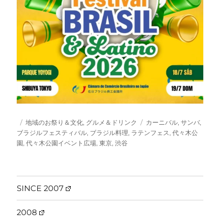
投
カ
タ
地域のお祭り＆文化
,
グルメ＆ドリンク
カーニバル
,
サンバ
,
稿
テ
グ
ブラジルフェスティバル
,
ブラジル料理
,
ラテンフェス
,
代々木公
日:
ゴ
園
,
代々木公園イベント広場
,
東京
,
渋谷
リ
ー
SINCE 2007
2008