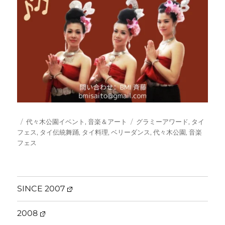
投
カ
タ
代々木公園イベント
,
音楽＆アート
グラミーアワード
,
タイ
稿
テ
グ
フェス
,
タイ伝統舞踊
,
タイ料理
,
ベリーダンス
,
代々木公園
,
音楽
日:
ゴ
フェス
リ
ー
SINCE 2007
2008