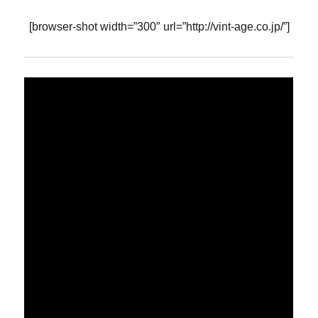
[browser-shot width=”300″ url=”http://vint-age.co.jp/”]