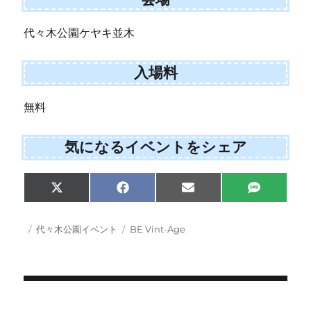
代々木公園ケヤキ並木
入場料
無料
気になるイベントをシェア
Share
Share
Share
Share
X
F
E
S
on
on
on
on
(
a
m
M
T
c
a
S
w
e
i
投
カ
タ
代々木公園イベント
BE Vint-Age
i
b
l
稿
テ
グ
t
o
日:
ゴ
t
o
e
k
リ
r
ー
)
投