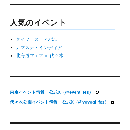
稿
ナ
人気のイベント
ビ
ゲ
タイフェスティバル
ー
ナマステ・インディア
シ
北海道フェア in 代々木
ョ
ン
東京イベント情報｜公式X（@event_fes）
代々木公園イベント情報｜公式X（@yoyogi_fes）